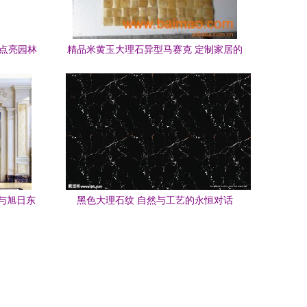
何点亮园林
精品米黄玉大理石异型马赛克 定制家居的
艺术之选
与旭日东
黑色大理石纹 自然与工艺的永恒对话