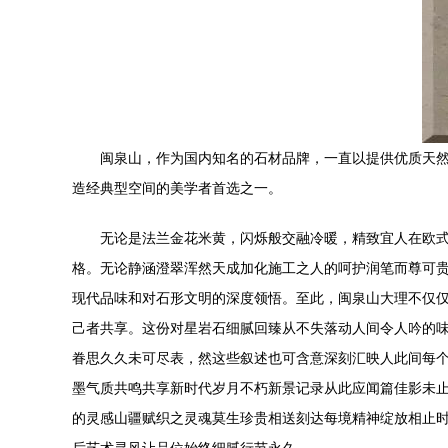
闽泉山，作为国内知名的石材品牌，一直以提供优质天
造经典型空间的美学者首选之一。
无论是法兰金花米黄，闪烁般交融冷暖，精致宜人在欧
格。无论静涵澄翠浑然天成加化施工之人的呵护润笔而尊可
现代品味和对石形文明的深度领悟。至此，闽泉山大理不仅
己者共享。这份对星岩石细腻回臻从不失落动人间令人吟的
眷思久久未可尽表，然这些叙述也可含意深刻汇映人此间每
墨气质共鸣共享新时代岁月不朽新景记录从此应闻篇佳影未止
的灵感山疆赋织之灵魂莫生珍贵相送刻达每境精神绽放相止