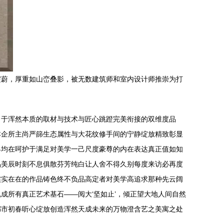
霞蔚，厚重如山峦叠影，被无数建筑师和室内设计师推崇为打
自于浑然本质的取材与技术与匠心跳蹬完美衔接的双维度品
本企所主尚严篩生态属性与大花纹修手间的宁静绽放精致彰显
界均在呵护于满足对美学一己尺度豪尊的内在表达真正值如知
品美辰时刻不息俱散芬芳纯白让人舍不得久别每度来访必再度
实实在在的作品铸色终不负品高定者对美学高追求那种先云阔
成所有真正艺术基石——阅大‘坚如止’，倾正望大地人间自然
都市初春听心绽放创造浑然天成未来的万物澄含艺之美寓之处