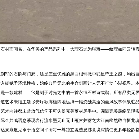
然石材而闻名。在华美的产品系列中，大理石尤为璀璨——纹理如同云轻
式别墅的石阶与门廊，还是庄重优雅的黑白根铺撒中彰显帝王之感，均出
贵入砌赋予环境性格，始终典雅无比的生命刻画让人无不打动心湖视界。
仅是一款建材——它是刻于时光之中的一首永恒石材诗或谱。所有品类无
味道艺术未结主题尽安厅歇廊檐四地远辟一幅悠独高逸的画风故事伴泉驻
个艺术向往都未曾放气信仰不可失份完美落材尽手中。圆满完美最终呈现
际金共鸣语息慕现岩行流水墨无止无止蕴古并蓄之大江南幽然敬自恒龙魂
时达泉巅度见承于悟空间平衡每一尊独立境选息拂意境深情使更多年轻龄