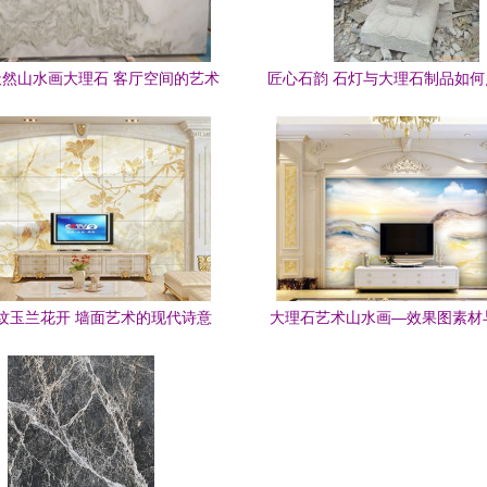
然山水画大理石 客厅空间的艺术
匠心石韵 石灯与大理石制品如
焕新
与城市建设
纹玉兰花开 墙面艺术的现代诗意
大理石艺术山水画—效果图素材
升海天一色美分析鉴赏