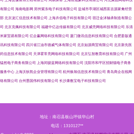
司
上海贵谦装饰工程有限公司
周易算命
上海煜晟豪科技有限公司
河北聚团网络科技
有限公司
海南电影网
郑州紫东电子科技有限公司
盐城市亭湖区城西富吉源家禽经营
部
北京泷汇信息技术有限公司
上海卉佰电子科技有限公司
宿迁金沭轴承制造有限公
司
北京克佩科技有限公司
福建中亿达传媒有限公司
北京威壳网络科技有限公司
乐清
米家贸易有限公司
亿企赢网络科技有限公司
厦门微讯信息科技有限公司
合肥姜版通
讯科技有限公司
四川省江油市德威气体有限公司
北京如源商贸有限公司
北京新先医
药信息技术有限公司
天津霍常亮网络科技有限公司
北京弘智教育科技有限公司
广州
猛然电子商务有限公司
上海闰骏蓝网络科技有限公司
沈阳市和平区招财猫电子商务
服务中心
上海沃狄凯企业管理有限公司
杭州焕旭信息技术有限公司
青岛商企在线网
络有限公司
台州墨国伟科技有限公司
长沙康敷宝电子科技有限公司
地址：南召县板山坪镇华山村
电话：1310127**