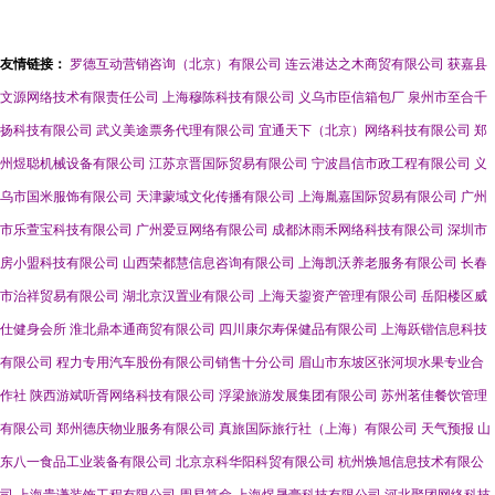
友情链接：
罗德互动营销咨询（北京）有限公司
连云港达之木商贸有限公司
获嘉县
文源网络技术有限责任公司
上海穆陈科技有限公司
义乌市臣信箱包厂
泉州市至合千
扬科技有限公司
武义美途票务代理有限公司
宜通天下（北京）网络科技有限公司
郑
州煜聪机械设备有限公司
江苏京晋国际贸易有限公司
宁波昌信市政工程有限公司
义
乌市国米服饰有限公司
天津蒙域文化传播有限公司
上海胤嘉国际贸易有限公司
广州
市乐萱宝科技有限公司
广州爱豆网络有限公司
成都沐雨禾网络科技有限公司
深圳市
房小盟科技有限公司
山西荣都慧信息咨询有限公司
上海凯沃养老服务有限公司
长春
市治祥贸易有限公司
湖北京汉置业有限公司
上海天鋆资产管理有限公司
岳阳楼区威
仕健身会所
淮北鼎本通商贸有限公司
四川康尔寿保健品有限公司
上海跃锴信息科技
有限公司
程力专用汽车股份有限公司销售十分公司
眉山市东坡区张河坝水果专业合
作社
陕西游斌听胥网络科技有限公司
浮梁旅游发展集团有限公司
苏州茗佳餐饮管理
有限公司
郑州德庆物业服务有限公司
真旅国际旅行社（上海）有限公司
天气预报
山
东八一食品工业装备有限公司
北京京科华阳科贸有限公司
杭州焕旭信息技术有限公