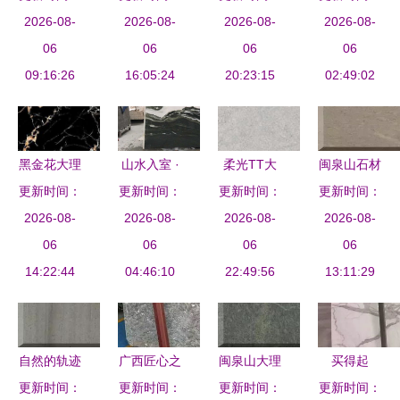
然与现代的
2026-08-
代家居的优
2026-08-
南 尽显彩
2026-08-
大理石源头
2026-08-
完美融合
06
雅之选
06
色大版石材
06
的品质守护
06
09:16:26
16:05:24
的华美魅力
20:23:15
02:49:02
者
黑金花大理
山水入室 ·
柔光TT大
闽泉山石材
更新时间：
石批发 南
更新时间：
艺术新生
更新时间：
理石测评
更新时间：
产品系列
京久熠源石
2026-08-
天然山水纹
2026-08-
稳住，我能
2026-08-
大理石的永
2026-08-
材的产品魅
06
大理石如何
06
赢！打造高
06
恒魅力
06
力与应用优
14:22:44
成为豪宅灵
04:46:10
级感的秘密
22:49:56
13:11:29
选
魂
武器
自然的轨迹
广西匠心之
闽泉山大理
买得起
闽泉山大理
更新时间：
更新时间：
作·六款经
更新时间：
石系列 自
更新时间：
Gucci包包