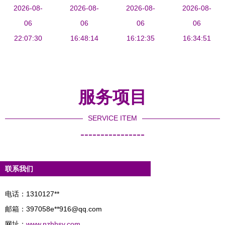
2026-08-
石之旅
典大理石鉴
2026-08-
然与工艺的
2026-08-
却用不起鱼
2026-08-
06
06
赏
完美融合
06
肚白 为什
06
22:07:30
16:48:14
16:12:35
么鱼肚白大
16:34:51
理石价格这
么高？
服务项目
SERVICE ITEM
----------------
联系我们
电话：1310127**
邮箱：397058e**
916@qq.com
网址：
www.nzhhsy.com