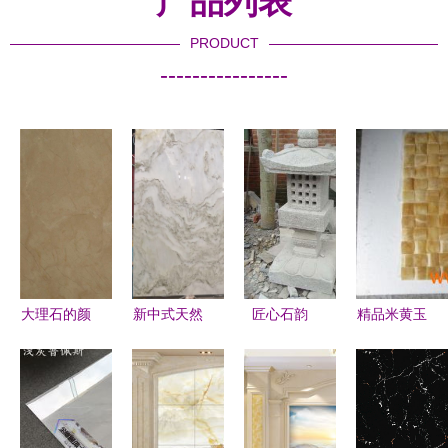
产品列表
PRODUCT
----------------
大理石的颜
新中式天然
匠心石韵
精品米黄玉
色心理学
山水画大理
石灯与大理
大理石异型
静谧与奢华
石 客厅空
石制品如何
马赛克 定
的视觉共鸣
间的艺术焕
点亮园林与
制家居的艺
新
城市建设
术之选