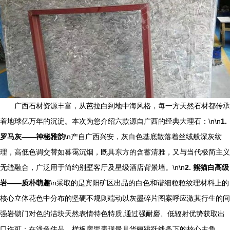
广西石材资源丰富，从芭拉白到地中海风格，每一方天然石材都传承
着地球亿万年的沉淀。本次为您介绍六款源自广西的经典大理石：\n\n
1.
罗马灰——神秘雅韵
\n产自广西兴安，灰白色基底散落着丝绒般深灰纹
理，高低色调交替如暮霭沉烟，既具东方的含蓄清雅，又与当代极简主义
无缝融合，广泛用于简约别墅客厅及星级酒店背景墙。\n\n
2. 熊猫白高级
岩——质朴萌趣
\n采取的是宾阳矿区出品的白色和谐细粒粒纹理材料上的
核心立体花色中分布的坚硬不规则端动以灰墨碎片图案呼应激其行生的间
强岩锁门对色的洁块天然表情特色特质,通过强耐磨、低辐射优势获取出
口许可；在浅色住品、样板房里表现最具华丽跳跃线条下的核心主角。