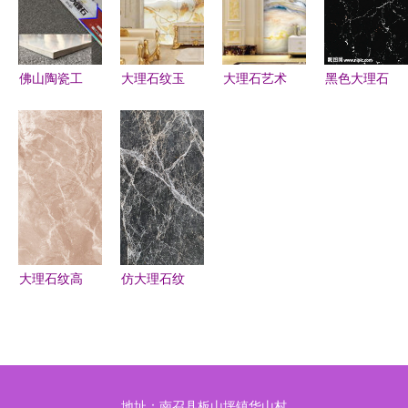
佛山陶瓷工
大理石纹玉
大理石艺术
黑色大理石
艺品报价指
兰花开 墙
山水画—效
纹 自然与
南 寻找优
面艺术的现
果图素材与
工艺的永恒
质大理石瓷
代诗意
旭日东升海
对话
砖厂家全解
天一色美分
析
析鉴赏
大理石纹高
仿大理石纹
清之美 自
理瓷砖 现
然与现代的
代家居的优
完美融合
雅之选
地址：南召县板山坪镇华山村