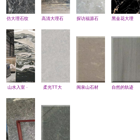
仿大理石纹
高清大理石
探访福源石
黑金花大理
理瓷砖 现
纹理素材指
材厂 宁陵
石批发 南
代家居的优
南 尽显彩
大理石源头
京久熠源石
雅之选
色大版石材
的品质守护
材的产品魅
的华美魅力
者
力与应用优
选
山水入室 ·
柔光TT大
闽泉山石材
自然的轨迹
艺术新生
理石测评
产品系列
闽泉山大理
天然山水纹
稳住，我能
大理石的永
石之旅
大理石如何
赢！打造高
恒魅力
成为豪宅灵
级感的秘密
魂
武器